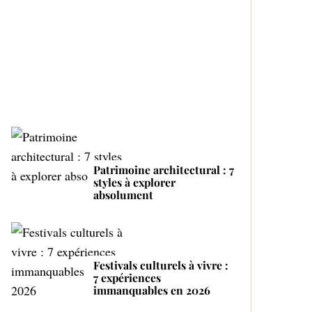
Top 4 des fabricants de
r
bouteilles automatiques
:
Proactive and Tender
Mom
Patrimoine architectural : 7
styles à explorer
absolument
Festivals culturels à vivre :
7 expériences
immanquables en 2026