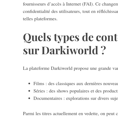
fournisseurs d’accès à Internet (FAI). Ce changem
confidentialité des utilisateurs, tout en réfléchiss
telles plateformes.
S
Quels types de con
e
a
r
sur Darkiworld ?
c
h
f
La plateforme Darkiworld propose une grande vari
o
r
:
Films : des classiques aux dernières nouveau
Séries : des shows populaires et des product
Documentaires : explorations sur divers sujet
Parmi les titres actuellement en vedette, on peut ci