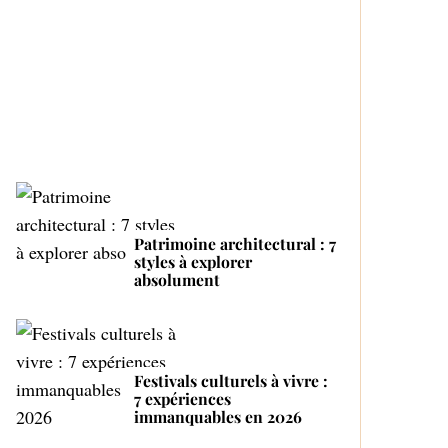
Top 4 des fabricants de
r
bouteilles automatiques
:
Proactive and Tender
Mom
Patrimoine architectural : 7
styles à explorer
absolument
Festivals culturels à vivre :
7 expériences
immanquables en 2026