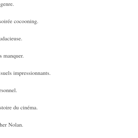
 genre.
soirée cocooning.
audacieuse.
as manquer.
visuels impressionnants.
rsonnel.
stoire du cinéma.
pher Nolan.