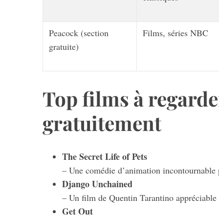
Peacock (section
Films, séries NBC
gratuite)
S
e
a
r
Top films à regard
c
h
gratuitement
f
o
r
:
The Secret Life of Pets
– Une comédie d’animation incontournable p
Django Unchained
– Un film de Quentin Tarantino appréciable 
Get Out