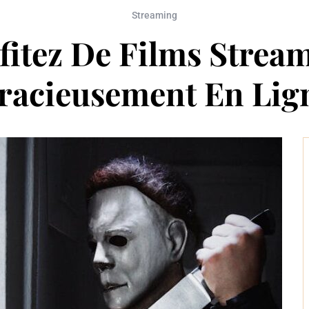
Streaming
fitez De Films Strea
racieusement En Lig