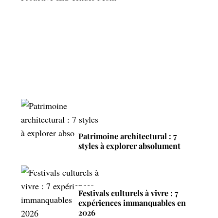
r
Top 4 des fabricants de bouteilles
:
automatiques Proactive and Tender Mom
Patrimoine architectural : 7
styles à explorer absolument
Festivals culturels à vivre : 7
expériences immanquables en
2026