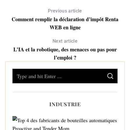
Previous article
Comment remplir la déclaration d’impôt Renta
WEB en ligne
Next article
L’IA et la robotique, des menaces ou pas pour
l’emploi ?
S
S
e
E
A
a
R
C
H
r
INDUSTRIE
c
h
f
o