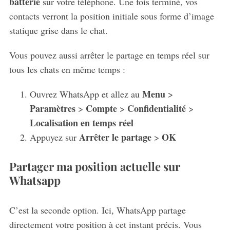
batterie
sur votre téléphone. Une fois terminé, vos
contacts verront la position initiale sous forme d’image
statique grise dans le chat.
Vous pouvez aussi arrêter le partage en temps réel sur
tous les chats en même temps :
Menu
Ouvrez WhatsApp et allez au
>
Paramètres
Compte
Confidentialité
>
>
>
Localisation en temps réel
Arrêter le partage
OK
Appuyez sur
>
Partager ma position actuelle sur
Whatsapp
S
e
a
C’est la seconde option. Ici, WhatsApp partage
r
directement votre position à cet instant précis. Vous
c