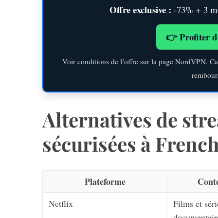
Offre exclusive :
-73% + 3 moi
👉 Profiter d
Voir conditions de l’offre sur la page NordVPN. Ca
rembour
Alternatives de str
sécurisées à Frenc
Plateforme
Cont
Netflix
Films et séri
documentair