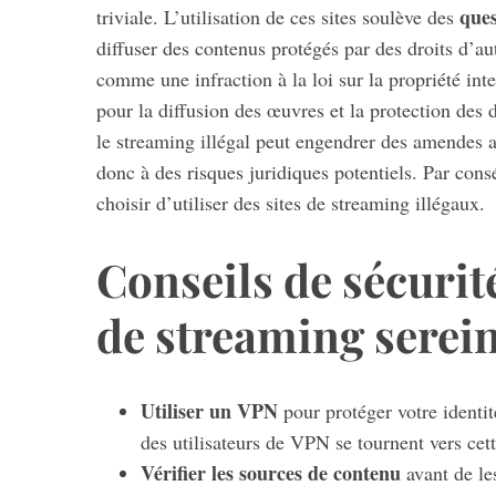
ques
triviale. L’utilisation de ces sites soulève des
diffuser des contenus protégés par des droits d’aut
comme une infraction à la loi sur la propriété int
pour la diffusion des œuvres et la protection des d
S
e
le streaming illégal peut engendrer des amendes al
a
donc à des risques juridiques potentiels. Par consé
r
choisir d’utiliser des sites de streaming illégaux.
c
h
Conseils de sécurit
f
o
r
de streaming serei
:
Utiliser un VPN
pour protéger votre identit
des utilisateurs de VPN se tournent vers cett
Vérifier les sources de contenu
avant de les