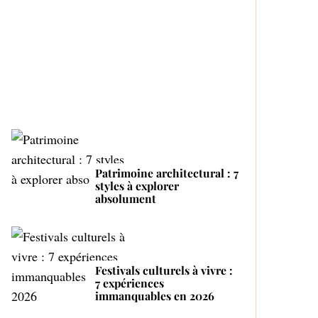
Top 4 des fabricants de
r
bouteilles automatiques
:
Proactive and Tender
Mom
Patrimoine architectural : 7
styles à explorer
absolument
Festivals culturels à vivre :
7 expériences
immanquables en 2026