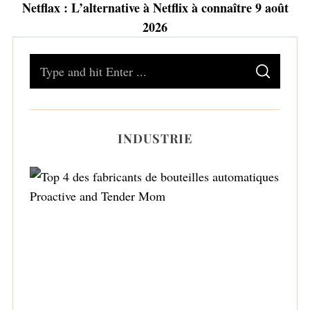
Netflax : L’alternative à Netflix à connaître 9 août
2026
S
S
e
E
A
a
R
C
H
r
INDUSTRIE
c
h
f
o
r
Top 4 des fabricants de bouteilles
:
automatiques Proactive and Tender Mom