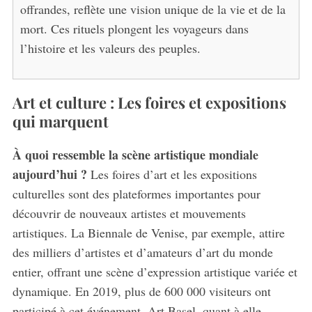
offrandes, reflète une vision unique de la vie et de la
mort. Ces rituels plongent les voyageurs dans
l’histoire et les valeurs des peuples.
S
e
a
r
Art et culture : Les foires et expositions
c
qui marquent
h
f
À quoi ressemble la scène artistique mondiale
o
aujourd’hui ?
Les foires d’art et les expositions
r
:
culturelles sont des plateformes importantes pour
découvrir de nouveaux artistes et mouvements
artistiques. La Biennale de Venise, par exemple, attire
des milliers d’artistes et d’amateurs d’art du monde
entier, offrant une scène d’expression artistique variée et
dynamique. En 2019, plus de 600 000 visiteurs ont
participé à cet événement. Art Basel, quant à elle,