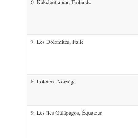
6. Kakslauttanen, Finlande
S
e
7. Les Dolomites, Italie
a
r
c
h
f
o
8. Lofoten, Norvège
r
:
9. Les îles Galápagos, Équateur