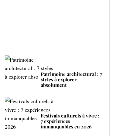
Top 4 des fabricants de
r
bouteilles automatiques
:
Proactive and Tender
Mom
Patrimoine architectural : 7
styles à explorer
absolument
Festivals culturels à vivre :
7 expériences
immanquables en 2026