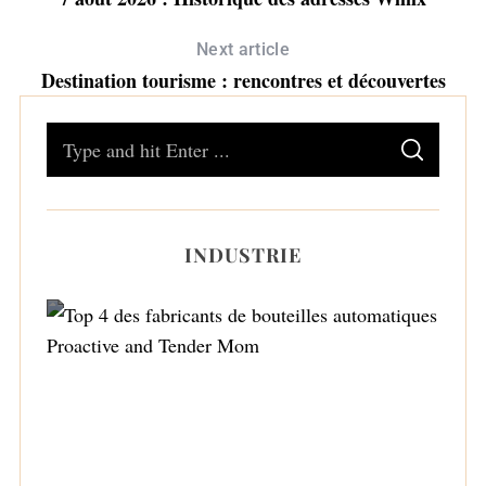
Next article
Destination tourisme : rencontres et découvertes
S
S
e
E
A
a
R
C
H
r
INDUSTRIE
c
h
f
o
r
Top 4 des fabricants de bouteilles
:
automatiques Proactive and Tender Mom