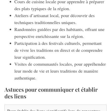
Cours de cuisine locale pour apprendre à préparer
des plats typiques de la région.
Ateliers d’artisanat local, pour découvrir des
techniques traditionnelles uniques.
Randonnées guidées par des habitants, offrant une
perspective enrichissante sur la région.
Participation à des festivals culturels, permettant
de vivre les traditions en direct et de comprendre
leur signification.
S
e
Visites de communautés locales, pour appréhender
a
leur mode de vie et leurs traditions de manière
r
authentique.
c
h
Astuces pour communiquer et établir
f
des liens
o
r
:
Pour établir des liens significatifs lors de rencontres