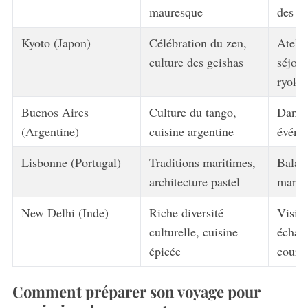
mauresque
des ha
Kyoto (Japon)
Célébration du zen,
Atelie
culture des geishas
séjour
ryoka
Buenos Aires
Culture du tango,
Danse
(Argentine)
cuisine argentine
événe
Lisbonne (Portugal)
Traditions maritimes,
Balad
architecture pastel
march
New Delhi (Inde)
Riche diversité
Visite
culturelle, cuisine
échang
épicée
cours 
Comment préparer son voyage pour