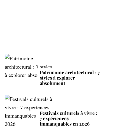
Top 4 des fabricants de
r
bouteilles automatiques
:
Proactive and Tender
Mom
Patrimoine architectural : 7
styles à explorer
absolument
Festivals culturels à vivre :
7 expériences
immanquables en 2026