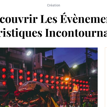
Création
couvrir Les Évèneme
istiques Incontourn