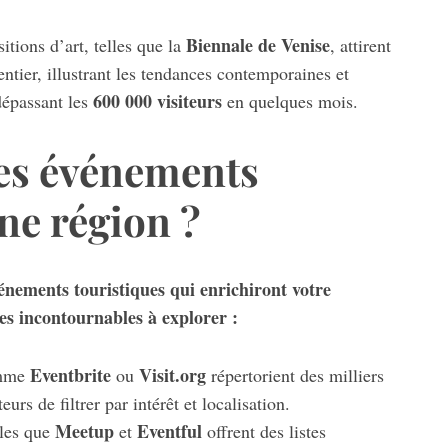
Biennale de Venise
itions d’art, telles que la
, attirent
ntier, illustrant les tendances contemporaines et
600 000 visiteurs
 dépassant les
en quelques mois.
es événements
ne région ?
ements touristiques qui enrichiront votre
es incontournables à explorer :
Eventbrite
Visit.org
omme
ou
répertorient des milliers
rs de filtrer par intérêt et localisation.
Meetup
Eventful
lles que
et
offrent des listes