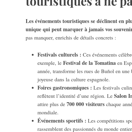
touristiques à ne 
Les événements touristiques se déclinent en pl
unique qui peut marquer à jamais vos souvenir
S
e
pas manquer, enrichis de détails concrets :
a
r
Festivals culturels :
Ces événements célèbren
c
Festival de la Tomatina
exemple, le
en Espa
h
f
année, transforme les rues de Buñol en une 
o
joyeuse dans la culture espagnole.
r
Foires gastronomiques :
Les festivals culi
:
Salon I
reflètent l’identité d’une région. Le
700 000 visiteurs
attire plus de
chaque année,
mondiale.
Événements sportifs :
Les compétitions sp
rassemblent des passionnés du monde entier