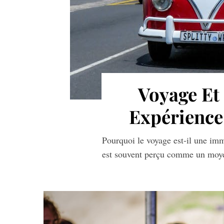
S
e
a
r
Voyage Et 
c
h
Expérience
f
o
Pourquoi le voyage est-il une imm
r
:
est souvent perçu comme un moye