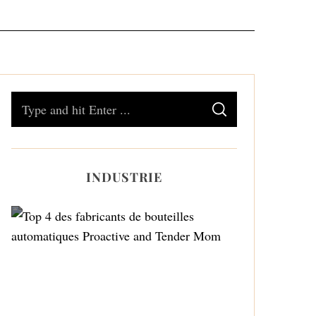
S
S
e
E
A
a
R
C
H
r
INDUSTRIE
c
h
f
o
Top 4 des fabricants de
r
bouteilles automatiques
:
Proactive and Tender
Mom